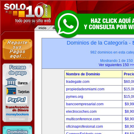
Dominios de la Categoría -
982 dominios en esta categ
Mostrando 1 de 150
Ver siguientes 150 >>
Nombre de Dominio
Preci
tradegate.com
$60,0
propiedadesmiami.com
$15,0
pymes.org
$15,0
bancoempresarial.com
$9,9
electrocoches.com
$8,9
multiconference.com
$8,9
oficinaprofesional.com
$8,9