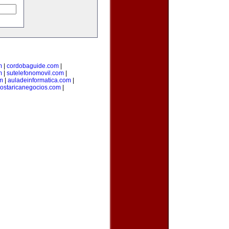
m
|
cordobaguide.com
|
m
|
sutelefonomovil.com
|
m
|
auladeinformatica.com
|
ostaricanegocios.com
|