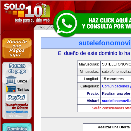
sutelefonomovi
El dueño de este dominio lo ha
Mayusculas:
SUTELEFONOMO
Minusculas:
sutelefonomovil.
Longitud:
15 caracteres
Categorias:
Comunicaciones y
Precio:
Realizar una ofer
Visitar!
sutelefonomovil
Serán consideradas ofer
Realizar una Oferta