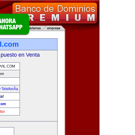
l.com
 puesto en Venta
VIL.COM
com
 TelefonÃ­a
ta!
.com
tas