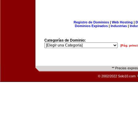
Registro de Dominios
|
Web Hosting
|
D
Dominios Expirados
|
Industrias
|
Indu
Categorías de Dominio:
[Pág. princi
** Precios expre
© 2002/2022 Solo10.com