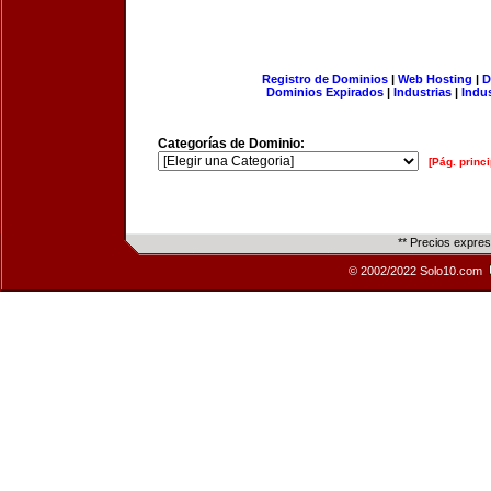
Registro de Dominios
|
Web Hosting
|
D
Dominios Expirados
|
Industrias
|
Indu
Categorías de Dominio:
[Pág. princi
** Precios expre
© 2002/2022 Solo10.com