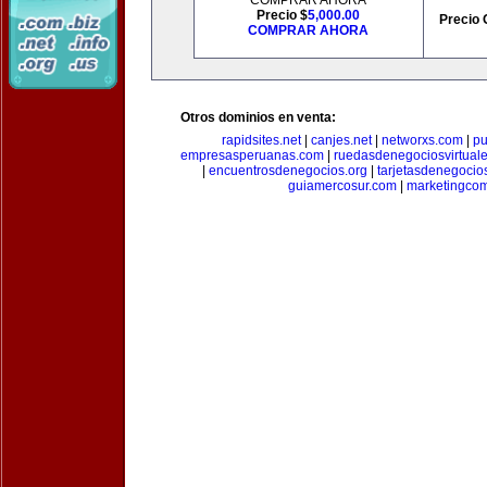
COMPRAR AHORA
Precio $
5,000.00
Precio 
COMPRAR AHORA
Otros dominios en venta:
rapidsites.net
|
canjes.net
|
networxs.com
|
pu
empresasperuanas.com
|
ruedasdenegociosvirtual
|
encuentrosdenegocios.org
|
tarjetasdenegocio
guiamercosur.com
|
marketingcom