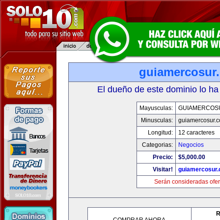
guiamercosur
El dueño de este dominio lo ha
Mayusculas:
GUIAMERCOS
Minusculas:
guiamercosur.
Longitud:
12 caracteres
Categorias:
Negocios
Precio:
$5,000.00
Visitar!
guiamercosur
Serán consideradas ofer
R