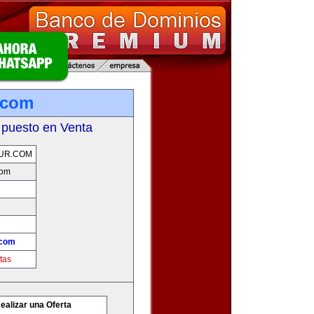
.com
 puesto en Venta
UR.COM
com
.com
tas
ealizar una Oferta