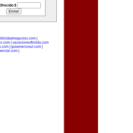
Ofrecido $
blicidadnegocios.com
|
es.com
|
vacacionesflorida.com
s.com
|
guiamercosul.com
|
ercial.com
|